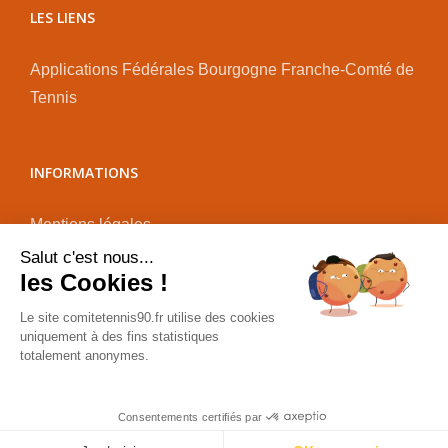
LES LIENS
Applications Fédérales
Bourgogne Franche-Comté de
Tennis
INFORMATIONS
Mentions légales
Plan du site
Salut c'est nous...
les Cookies !
Administration
Le site comitetennis90.fr utilise des cookies
uniquement à des fins statistiques
totalement anonymes.
Consentements certifiés par
Copyright 2021 TennisBelfort90 | Tous les droits reservés|