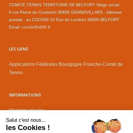
COMITE TENNIS TERRITOIRE DE BELFORT Siège social :
6 rue Pierre de Coubertin 90600 GRANDVILLARS - Adresse
postale : au CDOS90 10 Rue de Londres 90000 BELFORT
Email:
comite90@fft.fr
LES LIENS
Applications Fédérales
Bourgogne Franche-Comté de
Tennis
INFORMATIONS
Mentions légales
Plan du site
Salut c'est nous...
les Cookies !
Administration